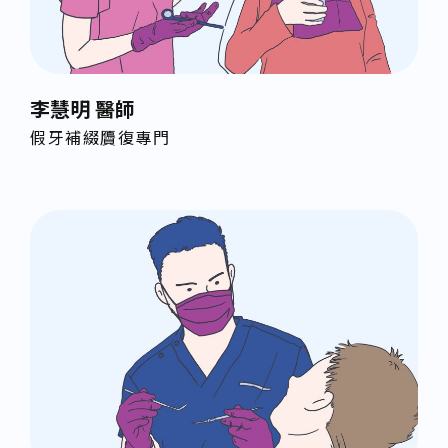
李慧明 醫師
假牙補綴贗復專門