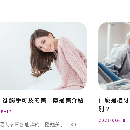
，卻觸手可及的美—隱適美介紹
什麼是植牙
別？
06-17
2021-06-16
紹大家耳熟能詳的「隱適美」，90